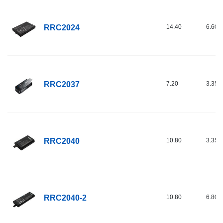
RRC2024
14.40
6.60
RRC2037
7.20
3.35
RRC2040
10.80
3.35
RRC2040-2
10.80
6.80