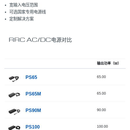
宽输入电压范围
可选国家专用电源线
定制解决方案
RRC AC/DC电源对比
输出功率（W）
输
PS65
65.00
19
PS65M
65.00
19
PS90M
90.00
24
PS100
100.00
20