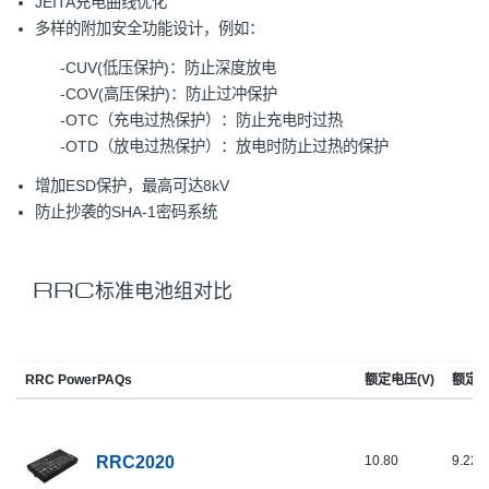
JEITA充电曲线优化
多样的附加安全功能设计，例如：
-CUV(低压保护)：防止深度放电
-COV(高压保护)：防止过冲保护
-OTC（充电过热保护）：防止充电时过热
-OTD（放电过热保护）：放电时防止过热的保护
增加ESD保护，最高可达8kV
防止抄袭的SHA-1密码系统
RRC标准电池组对比
RRC PowerPAQs
额定电压(V)
额定容
RRC2020
10.80
9.22