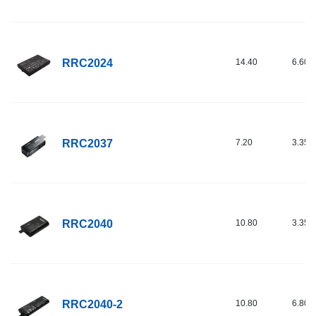
RRC2024
14.40
6.60
RRC2037
7.20
3.35
RRC2040
10.80
3.35
RRC2040-2
10.80
6.80